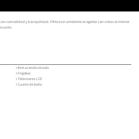
can comodidad y tranquilidad. Ofrece un ambiente acogedor con vistas al interior
encanto.
Aire acondicionado
Frigobar
Televisores LCD
Cuarto de baño