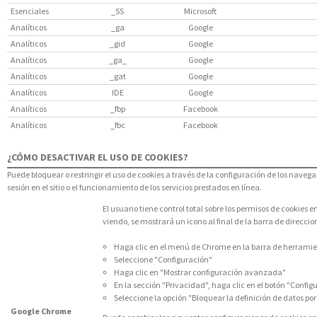
Esenciales
_SS
Microsoft
Analíticos
_ga
Google
Analíticos
_gid
Google
Analíticos
_ga_
Google
Analíticos
_gat
Google
Analíticos
IDE
Google
Analíticos
_fbp
Facebook
Analíticos
_fbc
Facebook
¿CÓMO DESACTIVAR EL USO DE COOKIES?
Puede bloquear o restringir el uso de cookies a través de la configuración de los navegad
sesión en el sitio o el funcionamiento de los servicios prestados en línea.
El usuario tiene control total sobre los permisos de cookies
viendo, se mostrará un icono al final de la barra de direccio
Haga clic en el menú de Chrome en la barra de herrami
Seleccione "Configuración"
Haga clic en "Mostrar configuración avanzada"
En la sección "Privacidad", haga clic en el botón "Confi
Seleccione la opción "Bloquear la definición de datos por p
Google Chrome