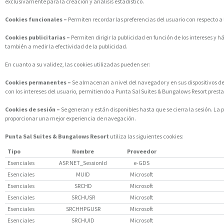
exclusivamente para la creación y análisis estadístico.
Cookies funcionales –
Permiten recordar las preferencias del usuario con respecto a 
Cookies publicitarias –
Permiten dirigir la publicidad en función de los intereses y
también a medir la efectividad de la publicidad.
En cuanto a su validez, las cookies utilizadas pueden ser:
Cookies permanentes –
Se almacenan a nivel del navegador y en sus dispositivos de a
con los intereses del usuario, permitiendo a Punta Sal Suites & Bungalows Resort prest
Cookies de sesión –
Se generan y están disponibles hasta que se cierra la sesión. La
proporcionar una mejor experiencia de navegación.
Punta Sal Suites & Bungalows Resort
utiliza las siguientes cookies:
Tipo
Nombre
Proveedor
Esenciales
ASP.NET_SessionId
e-GDS
Esenciales
MUID
Microsoft
Esenciales
SRCHD
Microsoft
Esenciales
SRCHUSR
Microsoft
Esenciales
SRCHHPGUSR
Microsoft
Esenciales
SRCHUID
Microsoft