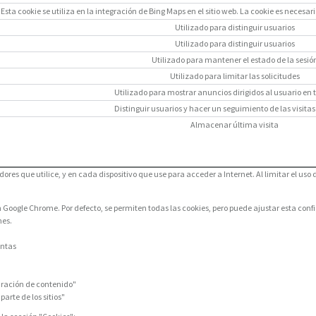
Esta cookie se utiliza en la integración de Bing Maps en el sitio web. La cookie es nece
Utilizado para distinguir usuarios
Utilizado para distinguir usuarios
Utilizado para mantener el estado de la sesió
Utilizado para limitar las solicitudes
Utilizado para mostrar anuncios dirigidos al usuario en 
Distinguir usuarios y hacer un seguimiento de las visitas 
Almacenar última visita
ores que utilice, y en cada dispositivo que use para acceder a Internet. Al limitar el uso 
 en Google Chrome. Por defecto, se permiten todas las cookies, pero puede ajustar esta con
nes.
entas
guración de contenido"
arte de los sitios"