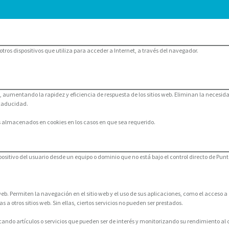
os dispositivos que utiliza para acceder a Internet, a través del navegador.
io, aumentando la rapidez y eficiencia de respuesta de los sitios web. Eliminan la nece
 caducidad.
os almacenados en cookies en los casos en que sea requerido.
dispositivo del usuario desde un equipo o dominio que no está bajo el control directo de Pun
b. Permiten la navegación en el sitio web y el uso de sus aplicaciones, como el acceso a á
s a otros sitios web. Sin ellas, ciertos servicios no pueden ser prestados.
acando artículos o servicios que pueden ser de interés y monitorizando su rendimiento al 