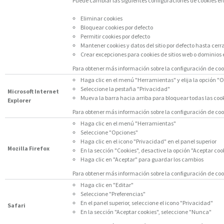
Puede cambiar las siguientes configuraciones de cookies en 
Eliminar cookies
Bloquear cookies por defecto
Permitir cookies por defecto
Mantener cookies y datos del sitio por defecto hasta cerr
Crear excepciones para cookies de sitios web o dominios 
Para obtener más información sobre la configuración de co
Haga clic en el menú "Herramientas" y elija la opción "O
Seleccione la pestaña "Privacidad"
Microsoft Internet
Mueva la barra hacia arriba para bloquear todas las coo
Explorer
Para obtener más información sobre la configuración de cook
Haga clic en el menú "Herramientas"
Seleccione "Opciones"
Haga clic en el icono "Privacidad" en el panel superior
Mozilla Firefox
En la sección "Cookies", desactive la opción "Aceptar cooki
Haga clic en "Aceptar" para guardar los cambios
Para obtener más información sobre la configuración de cook
Haga clic en "Editar"
Seleccione "Preferencias"
En el panel superior, seleccione el icono "Privacidad"
Safari
En la sección "Aceptar cookies", seleccione "Nunca"