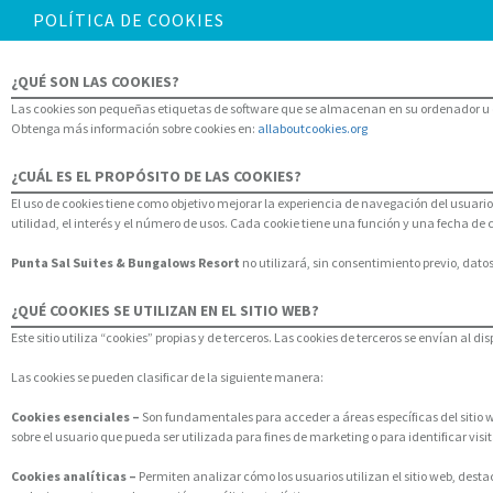
POLÍTICA DE COOKIES
¿QUÉ SON LAS COOKIES?
Las cookies son pequeñas etiquetas de software que se almacenan en su ordenador u otr
Obtenga más información sobre cookies en:
allaboutcookies.org
¿CUÁL ES EL PROPÓSITO DE LAS COOKIES?
El uso de cookies tiene como objetivo mejorar la experiencia de navegación del usuar
utilidad, el interés y el número de usos. Cada cookie tiene una función y una fecha de
Punta Sal Suites & Bungalows Resort
no utilizará, sin consentimiento previo, dat
¿QUÉ COOKIES SE UTILIZAN EN EL SITIO WEB?
Este sitio utiliza “cookies” propias y de terceros. Las cookies de terceros se envían al 
Las cookies se pueden clasificar de la siguiente manera:
Cookies esenciales –
Son fundamentales para acceder a áreas específicas del sitio we
sobre el usuario que pueda ser utilizada para fines de marketing o para identificar visita
Cookies analíticas –
Permiten analizar cómo los usuarios utilizan el sitio web, dest