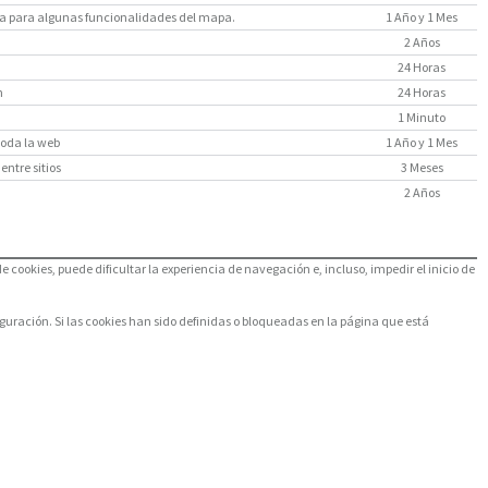
saria para algunas funcionalidades del mapa.
1 Año y 1 Mes
2 Años
24 Horas
n
24 Horas
1 Minuto
toda la web
1 Año y 1 Mes
entre sitios
3 Meses
2 Años
de cookies, puede dificultar la experiencia de navegación e, incluso, impedir el inicio de
figuración. Si las cookies han sido definidas o bloqueadas en la página que está