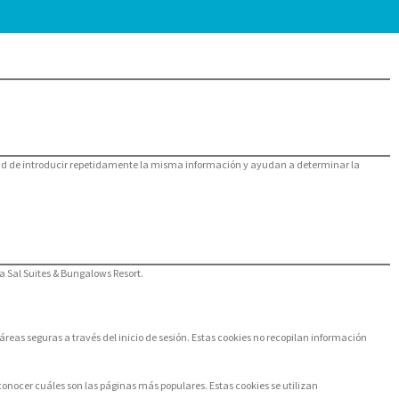
sidad de introducir repetidamente la misma información y ayudan a determinar la
ta Sal Suites & Bungalows Resort.
reas seguras a través del inicio de sesión. Estas cookies no recopilan información
conocer cuáles son las páginas más populares. Estas cookies se utilizan