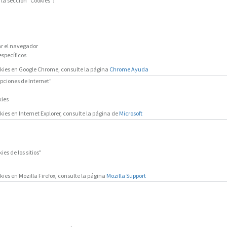
la sección "Cookies":
ar el navegador
específicos
okies en Google Chrome, consulte la página
Chrome Ayuda
pciones de Internet"
kies
ies en Internet Explorer, consulte la página de
Microsoft
es de los sitios"
ies en Mozilla Firefox, consulte la página
Mozilla Support