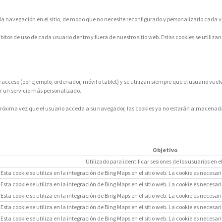
la navegación en el sitio, de modo que no necesite reconfigurarlo y personalizarlo cada ve
 hábitos de uso de cada usuario dentro y fuera de nuestro sitio web. Estas cookies se ut
cceso (por ejemplo, ordenador, móvil o tablet) y se utilizan siempre que el usuario vuelve 
ar un servicio más personalizado.
 próxima vez que el usuario acceda a su navegador, las cookies ya no estarán almacenada
Objetivo
Utilizado para identificar sesiones de los usuarios en e
Esta cookie se utiliza en la integración de Bing Maps en el sitio web. La cookie es nece
Esta cookie se utiliza en la integración de Bing Maps en el sitio web. La cookie es nece
Esta cookie se utiliza en la integración de Bing Maps en el sitio web. La cookie es nece
Esta cookie se utiliza en la integración de Bing Maps en el sitio web. La cookie es nece
Esta cookie se utiliza en la integración de Bing Maps en el sitio web. La cookie es nece