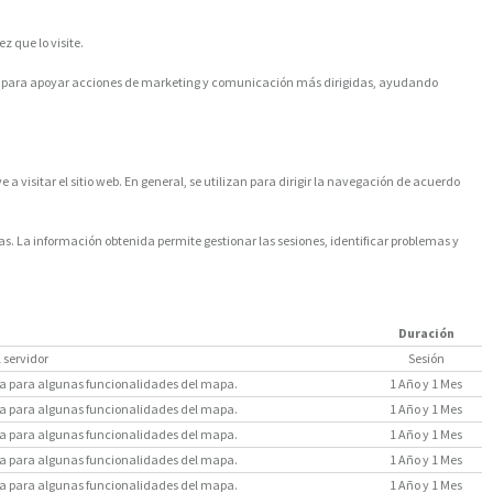
z que lo visite.
ilizan para apoyar acciones de marketing y comunicación más dirigidas, ayudando
a visitar el sitio web. En general, se utilizan para dirigir la navegación de acuerdo
s. La información obtenida permite gestionar las sesiones, identificar problemas y
Duración
l servidor
Sesión
saria para algunas funcionalidades del mapa.
1 Año y 1 Mes
saria para algunas funcionalidades del mapa.
1 Año y 1 Mes
saria para algunas funcionalidades del mapa.
1 Año y 1 Mes
saria para algunas funcionalidades del mapa.
1 Año y 1 Mes
saria para algunas funcionalidades del mapa.
1 Año y 1 Mes