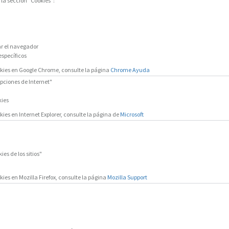
la sección "Cookies":
ar el navegador
específicos
okies en Google Chrome, consulte la página
Chrome Ayuda
pciones de Internet"
kies
ies en Internet Explorer, consulte la página de
Microsoft
es de los sitios"
ies en Mozilla Firefox, consulte la página
Mozilla Support