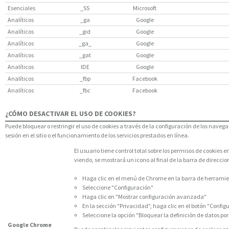
Esenciales
_SS
Microsoft
Analíticos
_ga
Google
Analíticos
_gid
Google
Analíticos
_ga_
Google
Analíticos
_gat
Google
Analíticos
IDE
Google
Analíticos
_fbp
Facebook
Analíticos
_fbc
Facebook
¿CÓMO DESACTIVAR EL USO DE COOKIES?
Puede bloquear o restringir el uso de cookies a través de la configuración de los navegad
sesión en el sitio o el funcionamiento de los servicios prestados en línea.
El usuario tiene control total sobre los permisos de cookies
viendo, se mostrará un icono al final de la barra de direccio
Haga clic en el menú de Chrome en la barra de herrami
Seleccione "Configuración"
Haga clic en "Mostrar configuración avanzada"
En la sección "Privacidad", haga clic en el botón "Confi
Seleccione la opción "Bloquear la definición de datos por p
Google Chrome