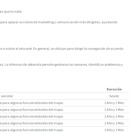
z que lo visite.
ilizan para apoyar acciones de marketing y comunicación más dirigidas, ayudando
a visitar el sitio web. En general, se utilizan para dirigir la navegación de acuerdo
s. La información obtenida permite gestionar las sesiones, identificar problemas y
Duración
l servidor
Sesión
saria para algunas funcionalidades del mapa.
1 Año y 1 Mes
saria para algunas funcionalidades del mapa.
1 Año y 1 Mes
saria para algunas funcionalidades del mapa.
1 Año y 1 Mes
saria para algunas funcionalidades del mapa.
1 Año y 1 Mes
saria para algunas funcionalidades del mapa.
1 Año y 1 Mes