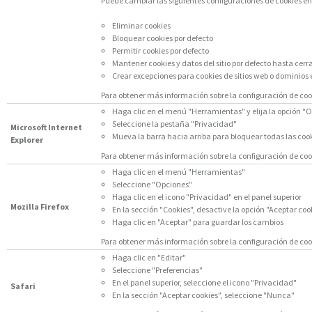
Puede cambiar las siguientes configuraciones de cookies en 
Eliminar cookies
Bloquear cookies por defecto
Permitir cookies por defecto
Mantener cookies y datos del sitio por defecto hasta cerr
Crear excepciones para cookies de sitios web o dominios 
Para obtener más información sobre la configuración de co
Haga clic en el menú "Herramientas" y elija la opción "O
Seleccione la pestaña "Privacidad"
Microsoft Internet
Mueva la barra hacia arriba para bloquear todas las coo
Explorer
Para obtener más información sobre la configuración de cook
Haga clic en el menú "Herramientas"
Seleccione "Opciones"
Haga clic en el icono "Privacidad" en el panel superior
Mozilla Firefox
En la sección "Cookies", desactive la opción "Aceptar cooki
Haga clic en "Aceptar" para guardar los cambios
Para obtener más información sobre la configuración de cook
Haga clic en "Editar"
Seleccione "Preferencias"
En el panel superior, seleccione el icono "Privacidad"
Safari
En la sección "Aceptar cookies", seleccione "Nunca"