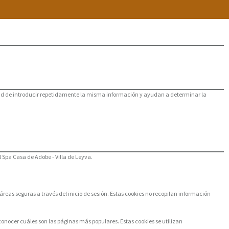
sidad de introducir repetidamente la misma información y ayudan a determinar la
el Spa Casa de Adobe - Villa de Leyva.
reas seguras a través del inicio de sesión. Estas cookies no recopilan información
conocer cuáles son las páginas más populares. Estas cookies se utilizan