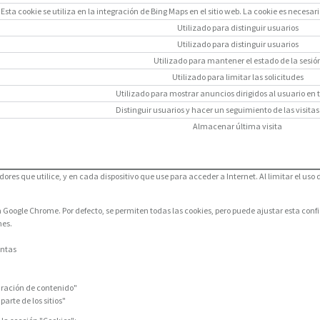
Esta cookie se utiliza en la integración de Bing Maps en el sitio web. La cookie es nece
Utilizado para distinguir usuarios
Utilizado para distinguir usuarios
Utilizado para mantener el estado de la sesió
Utilizado para limitar las solicitudes
Utilizado para mostrar anuncios dirigidos al usuario en 
Distinguir usuarios y hacer un seguimiento de las visitas 
Almacenar última visita
ores que utilice, y en cada dispositivo que use para acceder a Internet. Al limitar el uso 
 en Google Chrome. Por defecto, se permiten todas las cookies, pero puede ajustar esta con
nes.
entas
guración de contenido"
arte de los sitios"