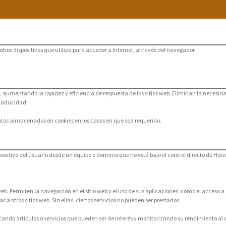
os dispositivos que utiliza para acceder a Internet, a través del navegador.
io, aumentando la rapidez y eficiencia de respuesta de los sitios web. Eliminan la nece
 caducidad.
datos almacenados en cookies en los casos en que sea requerido.
dispositivo del usuario desde un equipo o dominio que no está bajo el control directo de Hot
b. Permiten la navegación en el sitio web y el uso de sus aplicaciones, como el acceso a á
s a otros sitios web. Sin ellas, ciertos servicios no pueden ser prestados.
acando artículos o servicios que pueden ser de interés y monitorizando su rendimiento al 