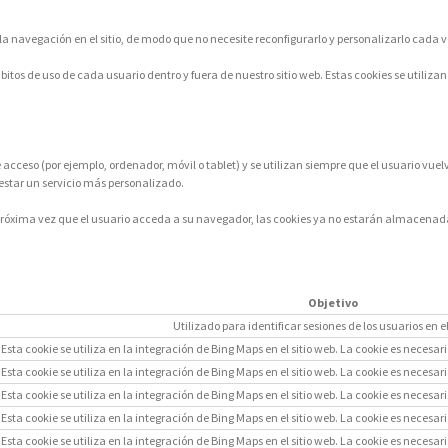
la navegación en el sitio, de modo que no necesite reconfigurarlo y personalizarlo cada ve
 hábitos de uso de cada usuario dentro y fuera de nuestro sitio web. Estas cookies se ut
cceso (por ejemplo, ordenador, móvil o tablet) y se utilizan siempre que el usuario vuelve 
restar un servicio más personalizado.
 próxima vez que el usuario acceda a su navegador, las cookies ya no estarán almacenada
Objetivo
Utilizado para identificar sesiones de los usuarios en e
Esta cookie se utiliza en la integración de Bing Maps en el sitio web. La cookie es nece
Esta cookie se utiliza en la integración de Bing Maps en el sitio web. La cookie es nece
Esta cookie se utiliza en la integración de Bing Maps en el sitio web. La cookie es nece
Esta cookie se utiliza en la integración de Bing Maps en el sitio web. La cookie es nece
Esta cookie se utiliza en la integración de Bing Maps en el sitio web. La cookie es nece