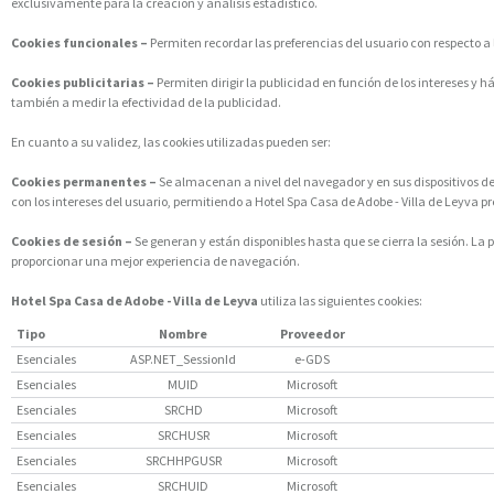
exclusivamente para la creación y análisis estadístico.
Cookies funcionales –
Permiten recordar las preferencias del usuario con respecto a 
Cookies publicitarias –
Permiten dirigir la publicidad en función de los intereses y
también a medir la efectividad de la publicidad.
En cuanto a su validez, las cookies utilizadas pueden ser:
Cookies permanentes –
Se almacenan a nivel del navegador y en sus dispositivos de a
con los intereses del usuario, permitiendo a Hotel Spa Casa de Adobe - Villa de Leyva p
Cookies de sesión –
Se generan y están disponibles hasta que se cierra la sesión. La
proporcionar una mejor experiencia de navegación.
Hotel Spa Casa de Adobe - Villa de Leyva
utiliza las siguientes cookies:
Tipo
Nombre
Proveedor
Esenciales
ASP.NET_SessionId
e-GDS
Esenciales
MUID
Microsoft
Esenciales
SRCHD
Microsoft
Esenciales
SRCHUSR
Microsoft
Esenciales
SRCHHPGUSR
Microsoft
Esenciales
SRCHUID
Microsoft