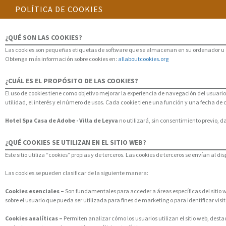
POLÍTICA DE COOKIES
¿QUÉ SON LAS COOKIES?
Las cookies son pequeñas etiquetas de software que se almacenan en su ordenador u otr
Obtenga más información sobre cookies en:
allaboutcookies.org
¿CUÁL ES EL PROPÓSITO DE LAS COOKIES?
El uso de cookies tiene como objetivo mejorar la experiencia de navegación del usuar
utilidad, el interés y el número de usos. Cada cookie tiene una función y una fecha de
Hotel Spa Casa de Adobe - Villa de Leyva
no utilizará, sin consentimiento previo, 
¿QUÉ COOKIES SE UTILIZAN EN EL SITIO WEB?
Este sitio utiliza “cookies” propias y de terceros. Las cookies de terceros se envían al 
Las cookies se pueden clasificar de la siguiente manera:
Cookies esenciales –
Son fundamentales para acceder a áreas específicas del sitio we
sobre el usuario que pueda ser utilizada para fines de marketing o para identificar visita
Cookies analíticas –
Permiten analizar cómo los usuarios utilizan el sitio web, dest