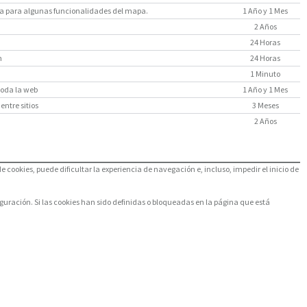
saria para algunas funcionalidades del mapa.
1 Año y 1 Mes
2 Años
24 Horas
n
24 Horas
1 Minuto
toda la web
1 Año y 1 Mes
entre sitios
3 Meses
2 Años
de cookies, puede dificultar la experiencia de navegación e, incluso, impedir el inicio de
figuración. Si las cookies han sido definidas o bloqueadas en la página que está