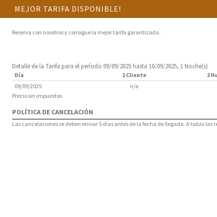
MEJOR TARIFA DISPONIBLE!
Reserva con nosotros y consigue la mejor tarifa garantizada.
Detalle de la Tarifa para el período 09/09/2025 hasta 10/09/2025, 1 Noche(s)
Día
1 Cliente
2 H
09/09/2025
n/a
Precio sin impuestos
POLÍTICA DE CANCELACIÓN
Las cancelaciones se deben enviar 5 días antes de la fecha de llegada. A todas las 