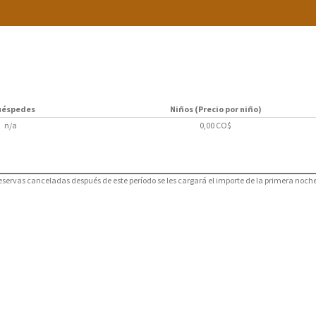
uéspedes
Niños (Precio por niño)
n/a
0,00 CO$
reservas canceladas después de este período se les cargará el importe de la primera noche