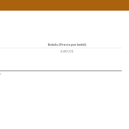
Bebés (Precio por bebé)
0,00 CO$
.