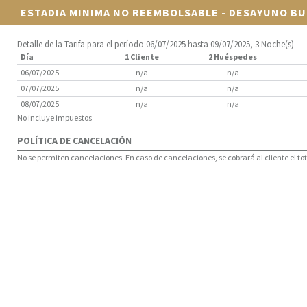
ESTADIA MINIMA NO REEMBOLSABLE - DESAYUNO BU
Detalle de la Tarifa para el período 06/07/2025 hasta 09/07/2025, 3 Noche(s)
Día
1 Cliente
2 Huéspedes
06/07/2025
n/a
n/a
07/07/2025
n/a
n/a
08/07/2025
n/a
n/a
No incluye impuestos
POLÍTICA DE CANCELACIÓN
No se permiten cancelaciones. En caso de cancelaciones, se cobrará al cliente el tota