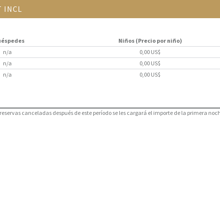
 INCL
uéspedes
Niños (Precio por niño)
n/a
0,00 US$
n/a
0,00 US$
n/a
0,00 US$
 reservas canceladas después de este período se les cargará el importe de la primera noc