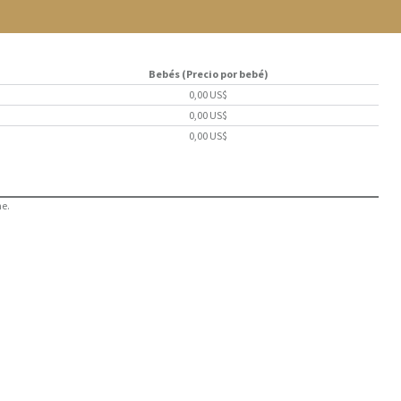
Bebés (Precio por bebé)
0,00 US$
0,00 US$
0,00 US$
he.