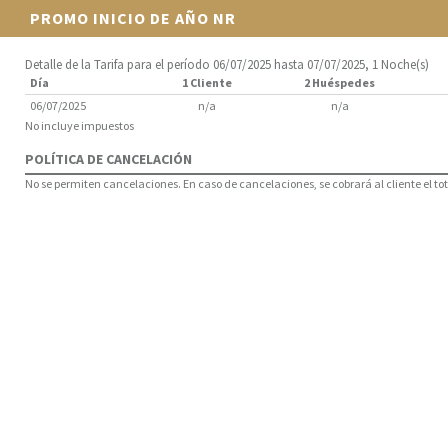
PROMO INICIO DE AÑO NR
Detalle de la Tarifa para el período 06/07/2025 hasta 07/07/2025, 1 Noche(s)
Día
1 Cliente
2 Huéspedes
06/07/2025
n/a
n/a
No incluye impuestos
POLÍTICA DE CANCELACIÓN
No se permiten cancelaciones. En caso de cancelaciones, se cobrará al cliente el tota