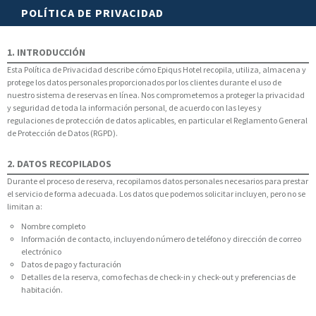
POLÍTICA DE PRIVACIDAD
1. INTRODUCCIÓN
Esta Política de Privacidad describe cómo Epiqus Hotel recopila, utiliza, almacena y
protege los datos personales proporcionados por los clientes durante el uso de
nuestro sistema de reservas en línea. Nos comprometemos a proteger la privacidad
y seguridad de toda la información personal, de acuerdo con las leyes y
regulaciones de protección de datos aplicables, en particular el Reglamento General
de Protección de Datos (RGPD).
2. DATOS RECOPILADOS
Durante el proceso de reserva, recopilamos datos personales necesarios para prestar
el servicio de forma adecuada. Los datos que podemos solicitar incluyen, pero no se
limitan a:
Nombre completo
Información de contacto, incluyendo número de teléfono y dirección de correo
electrónico
Datos de pago y facturación
Detalles de la reserva, como fechas de check-in y check-out y preferencias de
habitación.