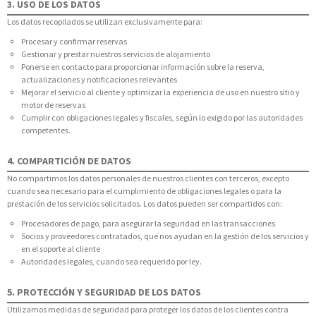
3. USO DE LOS DATOS
Los datos recopilados se utilizan exclusivamente para:
Procesar y confirmar reservas
Gestionar y prestar nuestros servicios de alojamiento
Ponerse en contacto para proporcionar información sobre la reserva,
actualizaciones y notificaciones relevantes
Mejorar el servicio al cliente y optimizar la experiencia de uso en nuestro sitio y
motor de reservas
Cumplir con obligaciones legales y fiscales, según lo exigido por las autoridades
competentes.
4. COMPARTICIÓN DE DATOS
No compartimos los datos personales de nuestros clientes con terceros, excepto
cuando sea necesario para el cumplimiento de obligaciones legales o para la
prestación de los servicios solicitados. Los datos pueden ser compartidos con:
Procesadores de pago, para asegurar la seguridad en las transacciones
Socios y proveedores contratados, que nos ayudan en la gestión de los servicios y
en el soporte al cliente
Autoridades legales, cuando sea requerido por ley.
5. PROTECCIÓN Y SEGURIDAD DE LOS DATOS
Utilizamos medidas de seguridad para proteger los datos de los clientes contra