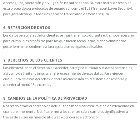
accesos, uso, alteración y divulgación no autorizados. Nuestro motor de reservas
está protegido por protocolos de seguridad, como el TLS (Transport Layer Security),
para garantizar que todos los datos se transmitan de forma segura.
6. RETENCIÓN DE DATOS
Los datos personales de los clientes se mantienen solo durante el tiempo necesario
para cumplir los propósitos para los que fueron recopilados, siendo eliminados
posteriormente, conforme a las regulaciones legales aplicables.
7. DERECHOS DE LOS CLIENTES
Los clientes tienen el derecho de acceder, corregir o eliminar sus datos personales,
así como de limitar o impugnar el procesamiento de esos datos. Para ejercer
cualquiera de estos derechos, deberá iniciar sesión en el sistema de reservas y
acceder al menú "Su cuenta".
8. CAMBIOS EN LA POLÍTICA DE PRIVACIDAD
Nos reservamos el derecho de actualizar o modificar esta Política de Privacidad en
cualquier momento. Notificaremos a los clientes sobre cambios significativos a
través de avisos en nuestro sitio web o por correo electrónico.