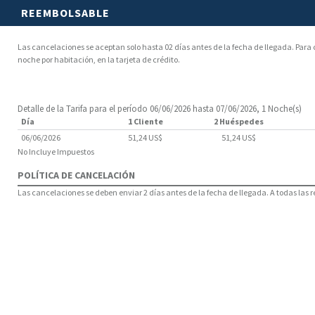
REEMBOLSABLE
Las cancelaciones se aceptan solo hasta 02 días antes de la fecha de llegada. Para
noche por habitación, en la tarjeta de crédito.
Detalle de la Tarifa para el período 06/06/2026 hasta 07/06/2026, 1 Noche(s)
Día
1 Cliente
2 Huéspedes
06/06/2026
51,24 US$
51,24 US$
No Incluye Impuestos
POLÍTICA DE CANCELACIÓN
Las cancelaciones se deben enviar 2 días antes de la fecha de llegada. A todas las 